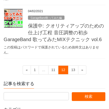
04/02/2021
GarageBand歌ってみた編
保護中: クオリティアップのための
仕上げ工程 音圧調整の初歩
GarageBand 歌ってみたMIXテクニック vol.6
この投稿はパスワードで保護されているため抜粋文はありませ
ん。
投
固
固
固
固
«
1
…
11
12
13
»
稿
定
定
定
定
ペ
ペ
ペ
ペ
の
記事を検索する
ー
ー
ー
ー
ペ
ジ
ジ
ジ
ジ
ー
ジ