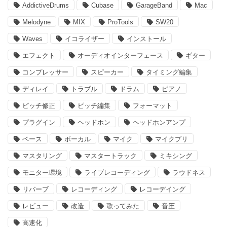
AddictiveDrums
Cubase
GarageBand
Mac
Melodyne
MIX
ProTools
SW20
Waves
イコライザー
インストール
エフェクト
オーディオインターフェース
ギター
コンプレッサー
スピーカー
タイミング編集
ディレイ
トラブル
ドラム
ピアノ
ピッチ修正
ピッチ編集
フォーマット
プラグイン
ヘッドホン
ヘッドホンアンプ
ベース
ボーカル
マイク
マイクプリ
マスタリング
マスタートラック
ミキシング
モニター環境
ライブレコーディング
ラウドネス
リバーブ
レコーディング
レコーデイング
レビュー
改造
歌ってみた
音圧
高速化