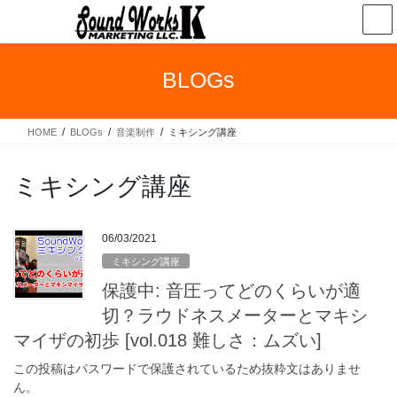
コ
ナ
ン
ビ
テ
ゲ
ン
ー
BLOGs
ツ
シ
へ
ョ
ス
ン
HOME
BLOGs
音楽制作
ミキシング講座
キ
に
ッ
移
プ
動
ミキシング講座
06/03/2021
ミキシング講座
保護中: 音圧ってどのくらいが適
切？ラウドネスメーターとマキシ
マイザの初歩 [vol.018 難しさ：ムズい]
この投稿はパスワードで保護されているため抜粋文はありませ
ん。