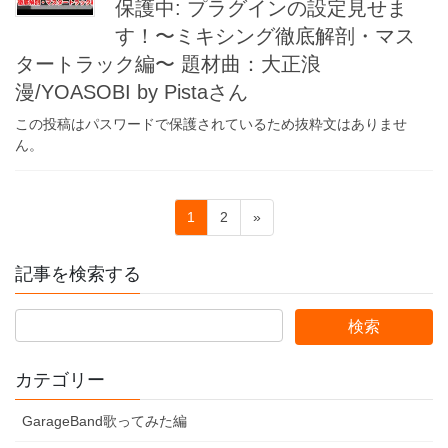
保護中: プラグインの設定見せま
す！〜ミキシング徹底解剖・マス
タートラック編〜 題材曲：大正浪
漫/YOASOBI by Pistaさん
この投稿はパスワードで保護されているため抜粋文はありませ
ん。
投
固
固
1
2
»
稿
定
定
ペ
ペ
の
記事を検索する
ー
ー
ペ
ジ
ジ
ー
ジ
カテゴリー
送
り
GarageBand歌ってみた編