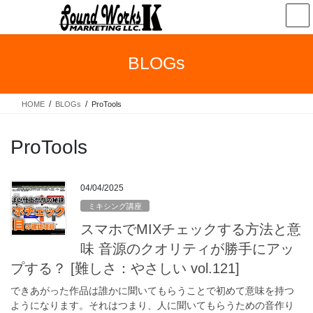
コ
ナ
ン
ビ
テ
ゲ
ン
ー
BLOGs
ツ
シ
へ
ョ
ス
ン
HOME
BLOGs
ProTools
キ
に
ッ
移
プ
動
ProTools
04/04/2025
ミキシング講座
スマホでMIXチェックする方法と意
味 音源のクオリティが勝手にアッ
プする？ [難しさ：やさしい vol.121]
できあがった作品は誰かに聞いてもらうことで初めて意味を持つ
ようになります。それはつまり、人に聞いてもらうための音作り