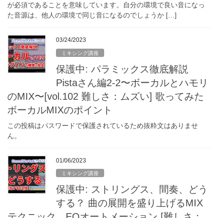
が必須であることを意味しています。自分の環境で良い音になっ
た音源は、他人の環境で同じ音になるのでしょうか […]
03/24/2023
ミキシング講座
保護中: パラミックス徹底解説
Pistaさん編2-2〜ボーカルとハモリ
のMIX〜[vol.102 難しさ：ムズい] 歌ってみた
ボーカルMIXのポイント
この投稿はパスワードで保護されているため抜粋文はありませ
ん。
01/06/2023
ミキシング講座
保護中: ストリングス、間奏、どう
する？ 曲の展開を盛り上げるMIX
テクニック EQオートメーション [難しさ：