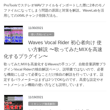
ProToolsでステレオWAVファイルをインポートした際に2本のモノ
ファイルになってしまう問題の原因と対策を解説。WaveLabを活
用してのiXMLチャンク削除方法も。
11/30/2021
使い方&レビュー
Waves Vocal Rider 初心者向け 使
い方解説 〜歌ってみたMIXを高速
化するプラグイン〜
歌ってみたMIXを高速化するWavesの手コンプ、自動音量調整プラ
グインVocal Riderの独自解説ページ。説明書ではないので、必要
な機能にしぼって必要なことだけ独自の解説を行っています。設
定するパラメーターはまずは2つでOKなのです。高度な設定やオ
ートメーション機能の使い方なども説明しています。
11/19/2021
ミキシング徹底解剖