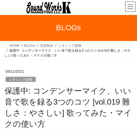
コ
ナ
ン
ビ
テ
ゲ
ン
ー
BLOGs
ツ
シ
へ
ョ
ス
ン
HOME
BLOGs
音楽制作
ミキシング講座
キ
に
保護中: コンデンサーマイク、いい音で歌を録る3つのコツ [vol.019 難しさ：やさ
ッ
移
しい] 歌ってみた・マイクの使い方
プ
動
06/11/2021
ミキシング講座
保護中: コンデンサーマイク、いい
音で歌を録る3つのコツ [vol.019 難
しさ：やさしい] 歌ってみた・マイ
クの使い方