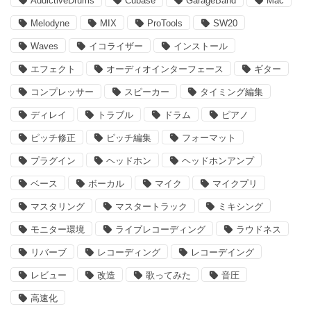
AddictiveDrums
Cubase
GarageBand
Mac
Melodyne
MIX
ProTools
SW20
Waves
イコライザー
インストール
エフェクト
オーディオインターフェース
ギター
コンプレッサー
スピーカー
タイミング編集
ディレイ
トラブル
ドラム
ピアノ
ピッチ修正
ピッチ編集
フォーマット
プラグイン
ヘッドホン
ヘッドホンアンプ
ベース
ボーカル
マイク
マイクプリ
マスタリング
マスタートラック
ミキシング
モニター環境
ライブレコーディング
ラウドネス
リバーブ
レコーディング
レコーデイング
レビュー
改造
歌ってみた
音圧
高速化