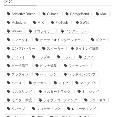
タグ
AddictiveDrums
Cubase
GarageBand
Mac
Melodyne
MIX
ProTools
SW20
Waves
イコライザー
インストール
エフェクト
オーディオインターフェース
ギター
コンプレッサー
スピーカー
タイミング編集
ディレイ
トラブル
ドラム
ピアノ
ピッチ修正
ピッチ編集
フォーマット
プラグイン
ヘッドホン
ヘッドホンアンプ
ベース
ボーカル
マイク
マイクプリ
マスタリング
マスタートラック
ミキシング
モニター環境
ライブレコーディング
ラウドネス
リバーブ
レコーディング
レコーデイング