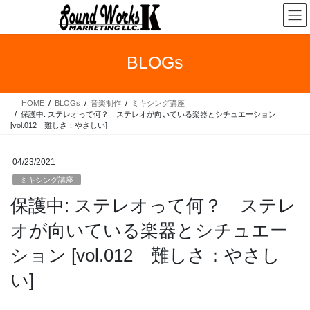
コ
ナ
ン
ビ
テ
ゲ
ン
ー
BLOGs
ツ
シ
へ
ョ
ス
ン
HOME
BLOGs
音楽制作
ミキシング講座
キ
に
保護中: ステレオって何？ ステレオが向いている楽器とシチュエーション
ッ
移
[vol.012 難しさ：やさしい]
プ
動
04/23/2021
ミキシング講座
保護中: ステレオって何？ ステレ
オが向いている楽器とシチュエー
ション [vol.012 難しさ：やさし
い]