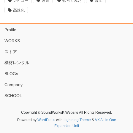
レビュー
改造
歌ってみた
音圧
高速化
Profile
WORKS
ストア
機材レンタル
BLOGs
Company
SCHOOL
Copyright © SoundWorksK Website All Rights Reserved.
Powered by
WordPress
with
Lightning Theme
&
VK All in One
Expansion Unit