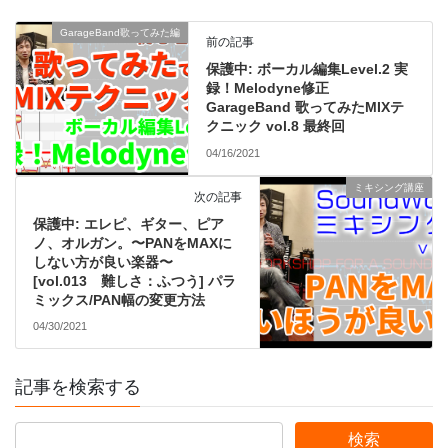
GarageBand歌ってみた編
前の記事
保護中: ボーカル編集Level.2 実
録！Melodyne修正
GarageBand 歌ってみたMIXテ
クニック vol.8 最終回
04/16/2021
ミキシング講座
次の記事
保護中: エレピ、ギター、ピア
ノ、オルガン。〜PANをMAXに
しない方が良い楽器〜
[vol.013 難しさ：ふつう] パラ
ミックス/PAN幅の変更方法
04/30/2021
記事を検索する