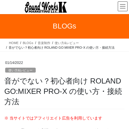
コ
ナ
ン
ビ
テ
ゲ
ン
ー
BLOGs
ツ
シ
へ
ョ
ス
ン
HOME
BLOGs
音楽制作
使い方&レビュー
キ
に
音がでない？初心者向け ROLAND GO:MIXER PRO-X の使い方・接続方法
ッ
移
プ
動
01/14/2022
使い方&レビュー
音がでない？初心者向け ROLAND
GO:MIXER PRO-X の使い方・接続
方法
※ 当サイトではアフィリエイト広告を利用しています