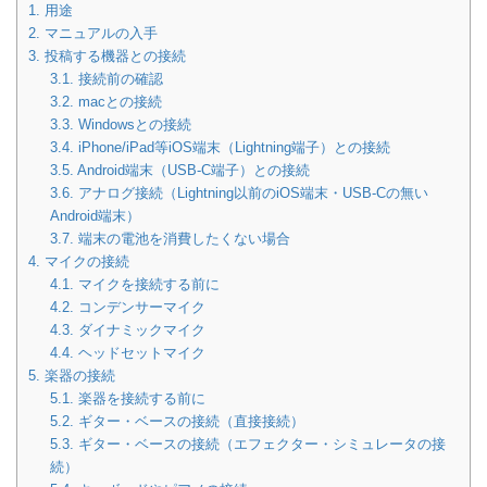
1.
用途
2.
マニュアルの入手
3.
投稿する機器との接続
3.1.
接続前の確認
3.2.
macとの接続
3.3.
Windowsとの接続
3.4.
iPhone/iPad等iOS端末（Lightning端子）との接続
3.5.
Android端末（USB-C端子）との接続
3.6.
アナログ接続（Lightning以前のiOS端末・USB-Cの無い
Android端末）
3.7.
端末の電池を消費したくない場合
4.
マイクの接続
4.1.
マイクを接続する前に
4.2.
コンデンサーマイク
4.3.
ダイナミックマイク
4.4.
ヘッドセットマイク
5.
楽器の接続
5.1.
楽器を接続する前に
5.2.
ギター・ベースの接続（直接接続）
5.3.
ギター・ベースの接続（エフェクター・シミュレータの接
続）