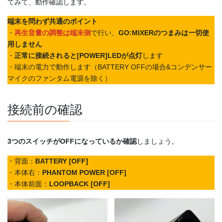
てみて、動作確認します。
端末を問わず共通のポイント
・
再生音量の調整は端末側
で行い、
GO:MIXERのつまみは一切使
用しません
・
正常に接続されると[POWER]LEDが点灯
します
・端末の電力で動作します（BATTERY OFFの場合&コンデンサー
マイクのファンタム電源を除く）
接続前の確認
3つのスイッチがOFFになっているか確認
しましょう。
・背面：
BATTERY [OFF]
・本体右：
PHANTOM POWER [OFF]
・本体前面：
LOOPBACK [OFF]