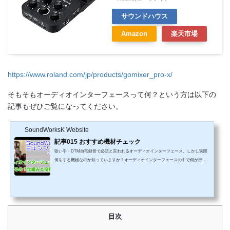
サウンドハウス
Amazon
楽天市場
https://www.roland.com/jp/products/gomixer_pro-x/
そもそもオーディオインターフェースって何？という方は以下の
記事もぜひご覧になってください。
SoundWorksK Website
記事015 おすすめ機材チェック
歌い手・DTM自宅録音で必須と言われるオーディオインターフェース。しかし実際
何をする機械なのか知っていますか？オーディオインターフェースの中で何が行わ
れているのか簡単解説。理解すると色々謎が解けるかも？USBマイクも説明してい
ます。こちらの記事は引っ越しました。続きはこちら初心者にお勧めのオーディオ
インターフェース今週の宿題DACによる音の違いを感じてみましょう。同じ曲を
同じヘッドホンで iPhoneとパソコンで 聴き比べてください。もしオーディオイ
ンターフェースもお持ちでしたら+オーディオインターフェー...
目次