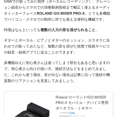
DAWでの歌ってみた制作（ボーカルレコーディング）、ナレーシ
ョン録音からスマホでの演奏動画投稿まで幅広く使えるオーディ
オインターフェース
ROLAND GO:MIXER PRO-X
。とても多機能
でパソコン・スマホでの制作に何でも使える便利な機械です。
特徴はなんといっても
複数の入力の音を混ぜられること
。
ギターとボーカル、ピアノとギターのセッション、カラオケに合
わせての歌ってみたなど、複数の音を混ぜた状態で投稿サービス
や録音・録画アプリに送ることができます。
多機能ゆえに初心者さんは迷ってしまう部分もあると思いますの
で、初心者さん向けの使い方、接続方法などをまとめてみまし
た。これから使う場合、音が出ない場合は記事に沿って接続や機
器類のリアクションを見直してみましょう。
Roland ローランド/GO:MIXER
PRO-X モバイル・デバイス専用
ポータブル・ミキサー
created by
Rinker
Roland(ローランド)