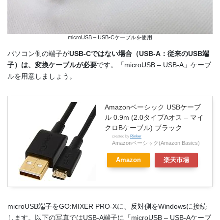
microUSB – USB-Cケーブルを使用
パソコン側の端子が
USB-Cではない場合（USB-A：従来のUSB端
子）は、変換ケーブルが必要
です。「microUSB – USB-A」ケーブ
ルを用意しましょう。
Amazonベーシック USBケーブ
ル 0.9m (2.0タイプAオス – マイ
クロBケーブル) ブラック
created by
Rinker
Amazonベーシック(Amazon Basics)
Amazon
楽天市場
microUSB端子をGO:MIXER PRO-Xに、反対側を
Windowsに接続
します。以下の写真ではUSB-A端子に「microUSB – USB-Aケーブ