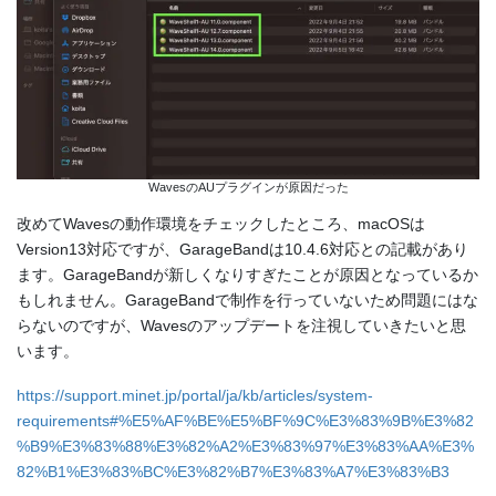
WavesのAUプラグインが原因だった
改めてWavesの動作環境をチェックしたところ、macOSは
Version13対応ですが、GarageBandは10.4.6対応との記載があり
ます。GarageBandが新しくなりすぎたことが原因となっているか
もしれません。GarageBandで制作を行っていないため問題にはな
らないのですが、Wavesのアップデートを注視していきたいと思
います。
https://support.minet.jp/portal/ja/kb/articles/system-
requirements#%E5%AF%BE%E5%BF%9C%E3%83%9B%E3%82
%B9%E3%83%88%E3%82%A2%E3%83%97%E3%83%AA%E3%
82%B1%E3%83%BC%E3%82%B7%E3%83%A7%E3%83%B3