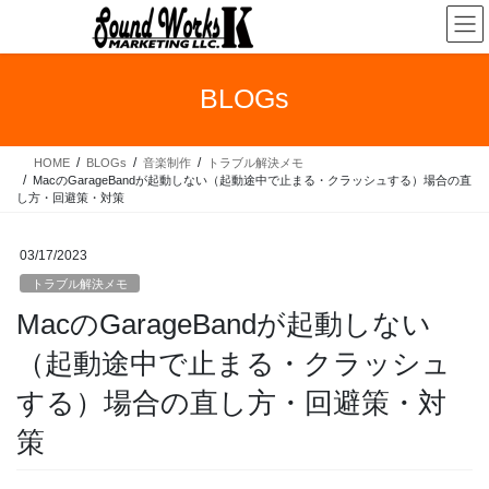
コ
ナ
ン
ビ
テ
ゲ
ン
ー
BLOGs
ツ
シ
へ
ョ
ス
ン
HOME
BLOGs
音楽制作
トラブル解決メモ
キ
に
MacのGarageBandが起動しない（起動途中で止まる・クラッシュする）場合の直
ッ
移
し方・回避策・対策
プ
動
03/17/2023
トラブル解決メモ
MacのGarageBandが起動しない
（起動途中で止まる・クラッシュ
する）場合の直し方・回避策・対
策