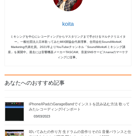
koita
ミキシングを中心にレコーディングからマスタリングまで手がけるマルチクリエイタ
ー。一般社団法人日本歌ってみたMIX師協会代表理事、合同会社SoundWorksK
Marketing代表社員。2021年よりYouTubeチャンネル「SoundWorksKミキシング講
座」を展開中。過去には音響機器メーカーTASCAM、音楽SNSサービスnanaのマーケテ
ィングに従事。
あなたへのおすすめ記事
iPhone/iPadのGarageBandでインストを読み込む方法 歌って
みたレコーディング/インポート
03/03/2023
叩いてみたの作り方 生ドラムの音作りその1 音量バランスと仕