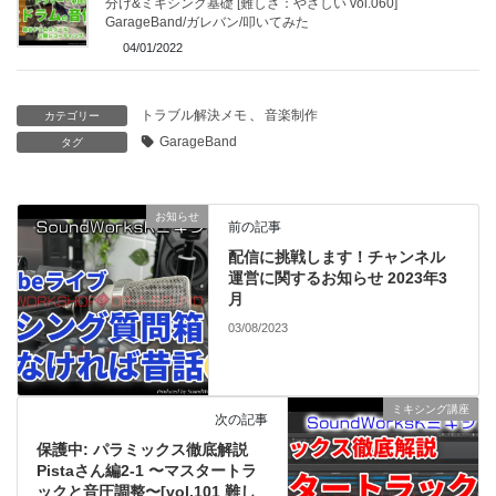
分け&ミキシング基礎 [難しさ：やさしい vol.060]
GarageBand/ガレバン/叩いてみた
04/01/2022
トラブル解決メモ
、
音楽制作
カテゴリー
GarageBand
タグ
お知らせ
前の記事
配信に挑戦します！チャンネル
運営に関するお知らせ 2023年3
月
03/08/2023
ミキシング講座
次の記事
保護中: パラミックス徹底解説
Pistaさん編2-1 〜マスタートラ
ックと音圧調整〜[vol.101 難し