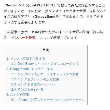
iPhone/iPad
（以下
iOSデバイス
）で
歌ってみた
の録音をすること
ができますが、そのためには
インスト
（カラオケ音源）をiOSデバ
イスの録音アプリ（
GarageBand
等）で読み込んで、再生できる
ようにする必要があります。
この記事ではボーカル録音のためのインスト音源の準備（読み込
み：
インポート作業
）について解説しています。
目次
1.
インスト音源を用意する
1.1.
Drop Boxからインストをダウンロードする
2.
GarageBandにインポートする
2.1.
ソングの作成とオーディオトラックの準備
2.2.
ソングセクションの設定変更
2.3.
インスト音源のインポート
2.4.
テンポをあわせる
3.
おすすめ記事
3.1.
iPhoneに対応したオーディオインターフェース