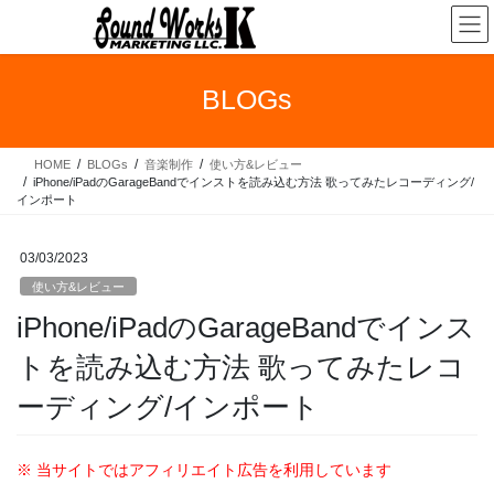
コ
ナ
ン
ビ
テ
ゲ
ン
ー
BLOGs
ツ
シ
へ
ョ
ス
ン
HOME
BLOGs
音楽制作
使い方&レビュー
キ
に
iPhone/iPadのGarageBandでインストを読み込む方法 歌ってみたレコーディング/
ッ
移
インポート
プ
動
03/03/2023
使い方&レビュー
iPhone/iPadのGarageBandでインス
トを読み込む方法 歌ってみたレコ
ーディング/インポート
※ 当サイトではアフィリエイト広告を利用しています