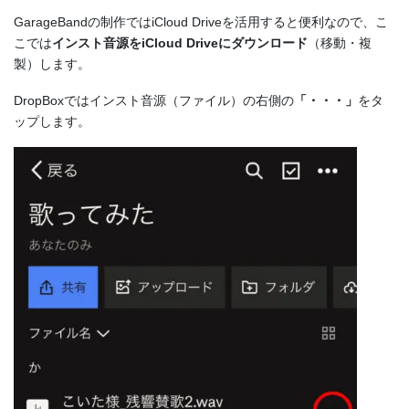
GarageBandの制作ではiCloud Driveを活用すると便利なので、こ
こでは
インスト音源をiCloud Driveにダウンロード
（移動・複
製）します。
DropBoxではインスト音源（ファイル）の右側の
「・・・」
をタ
ップします。