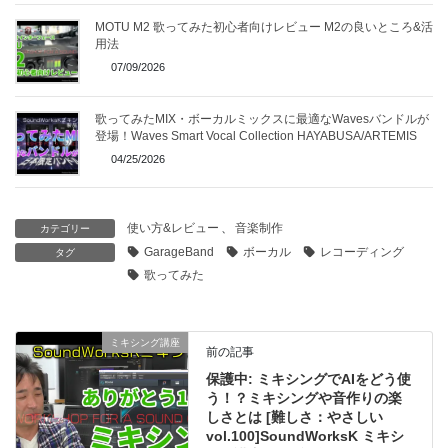
MOTU M2 歌ってみた初心者向けレビュー M2の良いところ&活
用法
07/09/2026
歌ってみたMIX・ボーカルミックスに最適なWavesバンドルが
登場！Waves Smart Vocal Collection HAYABUSA/ARTEMIS
04/25/2026
使い方&レビュー
、
音楽制作
カテゴリー
GarageBand
ボーカル
レコーディング
タグ
歌ってみた
ミキシング講座
前の記事
保護中: ミキシングでAIをどう使
う！？ミキシングや音作りの楽
しさとは [難しさ：やさしい
vol.100]SoundWorksK ミキシ