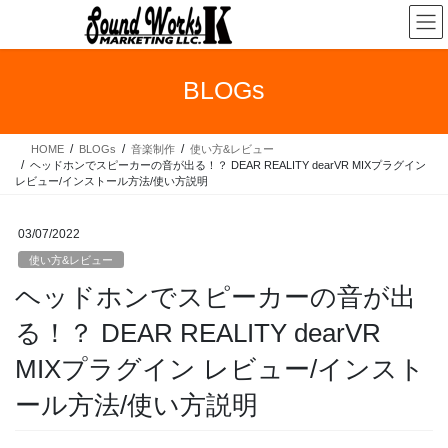
コ
ナ
ン
ビ
テ
ゲ
ン
ー
BLOGs
ツ
シ
へ
ョ
ス
ン
HOME
BLOGs
音楽制作
使い方&レビュー
キ
に
ヘッドホンでスピーカーの音が出る！？ DEAR REALITY dearVR MIXプラグイン
ッ
移
レビュー/インストール方法/使い方説明
プ
動
03/07/2022
使い方&レビュー
ヘッドホンでスピーカーの音が出
る！？ DEAR REALITY dearVR
MIXプラグイン レビュー/インスト
ール方法/使い方説明