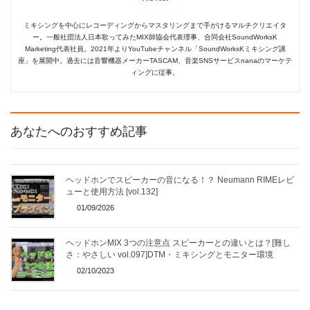
ミキシングを中心にレコーディングからマスタリングまで手がけるマルチクリエイタ
ー。一般社団法人日本歌ってみたMIX師協会代表理事、合同会社SoundWorksK
Marketing代表社員。2021年よりYouTubeチャンネル「SoundWorksKミキシング講
座」を展開中。過去には音響機器メーカーTASCAM、音楽SNSサービスnanaのマーケテ
ィングに従事。
あなたへのおすすめ記事
ヘッドホンでスピーカーの音になる！？ Neumann RIMEレビ
ューと使用方法 [vol.132]
01/09/2026
ヘッドホンMIX 3つの注意点 スピーカーとの違いとは？[難し
さ：やさしい vol.097]DTM・ミキシングとモニター環境
02/10/2023