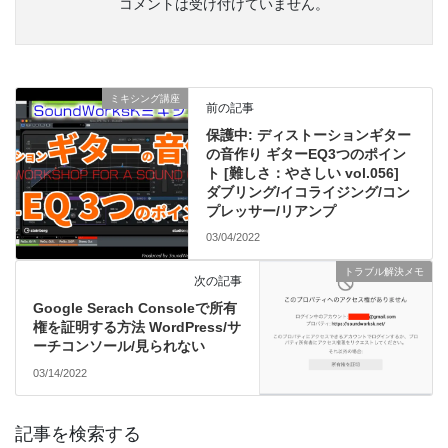
コメントは受け付けていません。
ミキシング講座
前の記事
保護中: ディストーションギター
の音作り ギターEQ3つのポイン
ト [難しさ：やさしい vol.056]
ダブリング/イコライジング/コン
プレッサー/リアンプ
03/04/2022
トラブル解決メモ
次の記事
Google Serach Consoleで所有
権を証明する方法 WordPress/サ
ーチコンソール/見られない
03/14/2022
記事を検索する