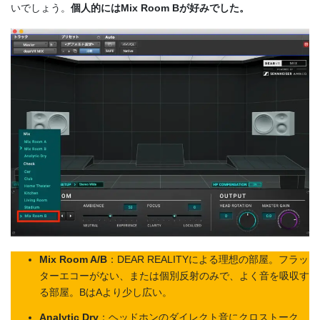
いでしょう。
個人的にはMix Room Bが好みでした。
Mix Room A/B
：DEAR REALITYによる理想の部屋。フラッ
ターエコーがない、または個別反射のみで、よく音を吸収す
る部屋。BはAより少し広い。
Analytic Dry
：ヘッドホンのダイレクト音にクロストーク