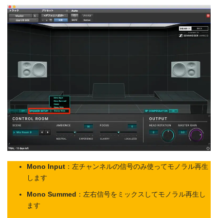
Mono Input
：左チャンネルの信号のみ使ってモノラル再生
します
Mono Summed
：左右信号をミックスしてモノラル再生し
ます