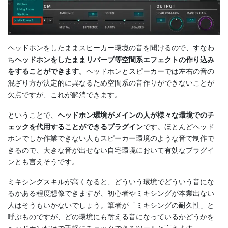
ヘッドホンをしたままスピーカー環境の音を聞けるので、すなわ
ち
ヘッドホンをしたままリバーブ等空間系エフェクトの作り込み
をすることができます
。ヘッドホンとスピーカーでは左右の音の
混ざり方が決定的に異なるため空間系の音作りができないことが
欠点ですが、これが解消できます。
ということで、
ヘッドホン環境がメインの人が様々な環境でのチ
ェックを代用することができるプラグイン
です。ほとんどヘッド
ホンでしか作業できない人もスピーカー環境のような音で制作で
きるので、大きな音が出せない自宅環境において有効なプラグイ
ンとも言えそうです。
ミキシングスキルが高くなると、どういう環境でどういう音にな
るかある程度想像できますが、初心者やミキシングが本業出ない
人はそうもいかないでしょう。筆者が「ミキシングの耐久性」と
呼ぶものですが、どの環境にも耐える音になっているかどうかを