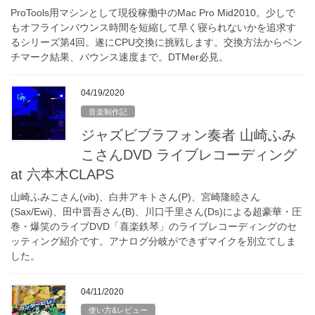
ProTools用マシンとして現役稼働中のMac Pro Mid2010。少しで
もオフラインバウンス時間を短縮して早く寝られないかを追求す
るシリーズ第4回。遂にCPU交換に挑戦します。交換方法からベン
チマーク結果、バウンス速度まで。DTMer必見。
04/19/2020
音楽制作記
ジャズビブラフォン奏者 山崎ふみ
こさんDVD ライブレコーディング
at 六本木CLAPS
山崎ふみこさん(vib)、白井アキトさん(P)、宮崎隆睦さん
(Sax/Ewi)、田中晋吾さん(B)、川口千里さん(Ds)による超豪華・圧
巻・爆笑のライブDVD「喜楽鉄琴」のライブレコーディングのセ
ッティング紹介です。アナログ分岐ができずマイクを別立てしま
した。
04/11/2020
使い方&レビュー