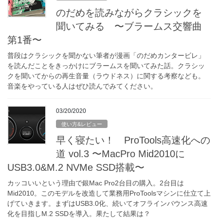
のだめを読みながらクラシックを
聞いてみる 〜ブラームス交響曲
第1番〜
普段はクラシックを聞かない筆者が漫画「のだめカンタービレ」
を読んだことをきっかけにブラームスを聞いてみた話。クラシッ
クを聞いてからの再生音量（ラウドネス）に関する考察なども。
音楽をやっている人はぜひ読んでみてください。
03/20/2020
使い方&レビュー
早く寝たい！ ProTools高速化への
道 vol.3 〜MacPro Mid2010に
USB3.0&M.2 NVMe SSD搭載〜
カッコいいという理由で銀Mac Pro2台目の購入。2台目は
Mid2010。このモデルを改造して業務用ProToolsマシンに仕立て上
げていきます。まずはUSB3.0化、続いてオフラインバウンス高速
化を目指しM.2 SSDを導入。果たして結果は？