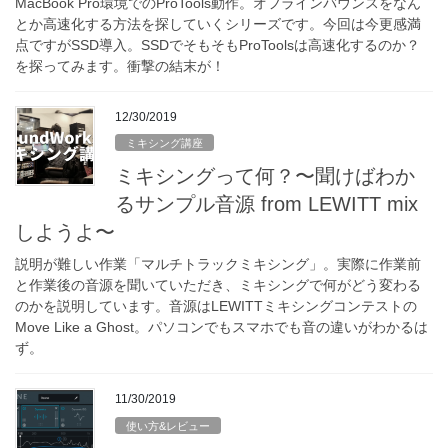
MacBook Pro環境でのProTools動作。オフラインバウンスをなん
とか高速化する方法を探していくシリーズです。今回は今更感満
点ですがSSD導入。SSDでそもそもProToolsは高速化するのか？
を探ってみます。衝撃の結末が！
12/30/2019
ミキシング講座
ミキシングって何？〜聞けばわか
るサンプル音源 from LEWITT mix
しようよ〜
説明が難しい作業「マルチトラックミキシング」。実際に作業前
と作業後の音源を聞いていただき、ミキシングで何がどう変わる
のかを説明しています。音源はLEWITTミキシングコンテストの
Move Like a Ghost。パソコンでもスマホでも音の違いがわかるは
ず。
11/30/2019
使い方&レビュー