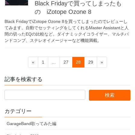
Black Fridayで買ってしまったも
の iZotope Ozone 8
Black FridayでiZotope Ozone 8を買ってしまったのでレビューし
てみます。自動でセッティングをしてくれるMaster Assistantと人
間の切ったEQの比較など。ダイナミックイコライザー、マルチバ
ンドコンプ、ステレオイメージャーなど機能満載。
投
固
固
固
固
«
1
…
27
28
29
»
稿
定
定
定
定
ペ
ペ
ペ
ペ
の
記事を検索する
ー
ー
ー
ー
ペ
ジ
ジ
ジ
ジ
ー
ジ
カテゴリー
送
り
GarageBand歌ってみた編