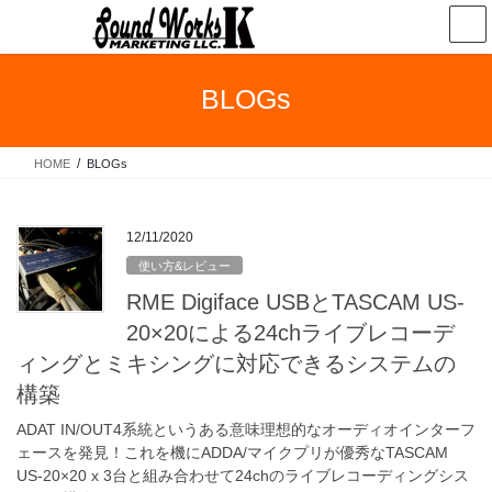
コ
ナ
ン
ビ
テ
ゲ
ン
ー
BLOGs
ツ
シ
へ
ョ
ス
ン
HOME
BLOGs
キ
に
ッ
移
プ
動
12/11/2020
使い方&レビュー
RME Digiface USBとTASCAM US-
20×20による24chライブレコーデ
ィングとミキシングに対応できるシステムの
構築
ADAT IN/OUT4系統というある意味理想的なオーディオインターフ
ェースを発見！これを機にADDA/マイクプリが優秀なTASCAM
US-20×20 x 3台と組み合わせて24chのライブレコーディングシス