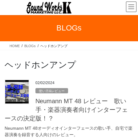
コ
ナ
ン
ビ
テ
ゲ
ン
ー
BLOGs
ツ
シ
へ
ョ
ス
ン
HOME
BLOGs
ヘッドホンアンプ
キ
に
ッ
移
プ
動
ヘッドホンアンプ
02/02/2024
使い方&レビュー
Neumann MT 48 レビュー 歌い
手・楽器演奏者向けインターフェ
ースの決定版！？
Neumann MT 48オーディオインターフェースの歌い手、自宅で楽
器演奏を録音する人向けのレビュー。