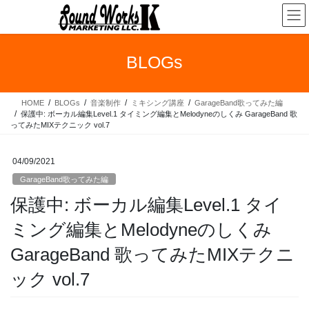
コ
ナ
ン
ビ
テ
ゲ
ン
ー
BLOGs
ツ
シ
へ
ョ
ス
ン
HOME
BLOGs
音楽制作
ミキシング講座
GarageBand歌ってみた編
キ
に
保護中: ボーカル編集Level.1 タイミング編集とMelodyneのしくみ GarageBand 歌
ッ
移
ってみたMIXテクニック vol.7
プ
動
04/09/2021
GarageBand歌ってみた編
保護中: ボーカル編集Level.1 タイ
ミング編集とMelodyneのしくみ
GarageBand 歌ってみたMIXテクニ
ック vol.7