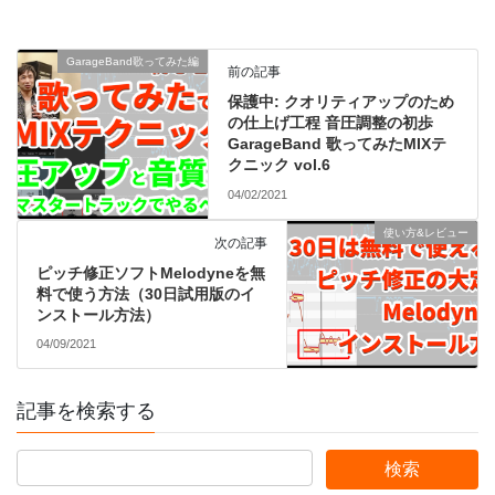
GarageBand歌ってみた編
前の記事
保護中: クオリティアップのため
の仕上げ工程 音圧調整の初歩
GarageBand 歌ってみたMIXテ
クニック vol.6
04/02/2021
使い方&レビュー
次の記事
ピッチ修正ソフトMelodyneを無
料で使う方法（30日試用版のイ
ンストール方法）
04/09/2021
記事を検索する