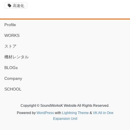
高速化
Profile
WORKS
ストア
機材レンタル
BLOGs
Company
SCHOOL
Copyright © SoundWorksK Website All Rights Reserved.
Powered by
WordPress
with
Lightning Theme
&
VK All in One
Expansion Unit