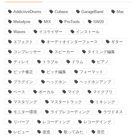
AddictiveDrums
Cubase
GarageBand
Mac
Melodyne
MIX
ProTools
SW20
Waves
イコライザー
インストール
エフェクト
オーディオインターフェース
ギター
コンプレッサー
スピーカー
タイミング編集
ディレイ
トラブル
ドラム
ピアノ
ピッチ修正
ピッチ編集
フォーマット
プラグイン
ヘッドホン
ヘッドホンアンプ
ベース
ボーカル
マイク
マイクプリ
マスタリング
マスタートラック
ミキシング
モニター環境
ライブレコーディング
ラウドネス
リバーブ
レコーディング
レコーデイング
レビュー
改造
歌ってみた
音圧