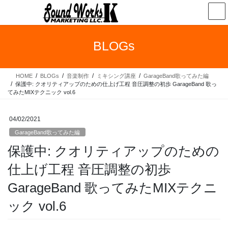
コ
ナ
ン
ビ
テ
ゲ
ン
ー
BLOGs
ツ
シ
へ
ョ
ス
ン
HOME
BLOGs
音楽制作
ミキシング講座
GarageBand歌ってみた編
キ
に
保護中: クオリティアップのための仕上げ工程 音圧調整の初歩 GarageBand 歌っ
ッ
移
てみたMIXテクニック vol.6
プ
動
04/02/2021
GarageBand歌ってみた編
保護中: クオリティアップのための
仕上げ工程 音圧調整の初歩
GarageBand 歌ってみたMIXテクニ
ック vol.6