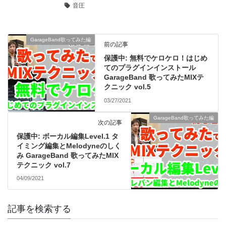
音圧
GarageBand歌ってみた編
前の記事
保護中: 無料でケロケロ！はじめ
てのプラグインインストール
GarageBand 歌ってみたMIXテ
クニック vol.5
03/27/2021
GarageBand歌ってみた編
次の記事
保護中: ボーカル編集Level.1 タ
イミング編集とMelodyneのしく
み GarageBand 歌ってみたMIX
テクニック vol.7
04/09/2021
記事を検索する