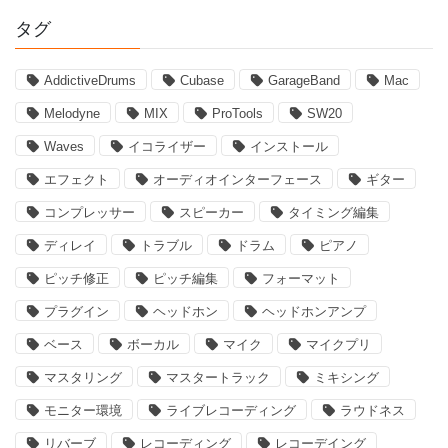
タグ
AddictiveDrums
Cubase
GarageBand
Mac
Melodyne
MIX
ProTools
SW20
Waves
イコライザー
インストール
エフェクト
オーディオインターフェース
ギター
コンプレッサー
スピーカー
タイミング編集
ディレイ
トラブル
ドラム
ピアノ
ピッチ修正
ピッチ編集
フォーマット
プラグイン
ヘッドホン
ヘッドホンアンプ
ベース
ボーカル
マイク
マイクプリ
マスタリング
マスタートラック
ミキシング
モニター環境
ライブレコーディング
ラウドネス
リバーブ
レコーディング
レコーデイング