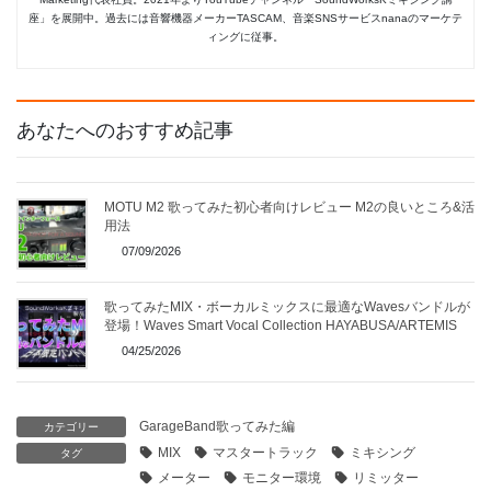
座」を展開中。過去には音響機器メーカーTASCAM、音楽SNSサービスnanaのマーケテ
ィングに従事。
あなたへのおすすめ記事
MOTU M2 歌ってみた初心者向けレビュー M2の良いところ&活
用法
07/09/2026
歌ってみたMIX・ボーカルミックスに最適なWavesバンドルが
登場！Waves Smart Vocal Collection HAYABUSA/ARTEMIS
04/25/2026
GarageBand歌ってみた編
カテゴリー
MIX
マスタートラック
ミキシング
タグ
メーター
モニター環境
リミッター