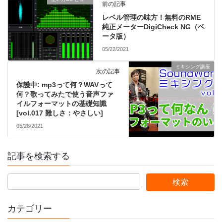
前の記事
レベル管理の味方！無料のRME
純正メーターDigiCheck NG（ベ
ータ版）
05/22/2021
ミキシング講座
次の記事
保護中: mp3って何？WAVって
何？歌ってみたで使う音声ファ
イルフォーマットの基礎知識
[vol.017 難しさ：やさしい]
05/28/2021
記事を検索する
カテゴリー