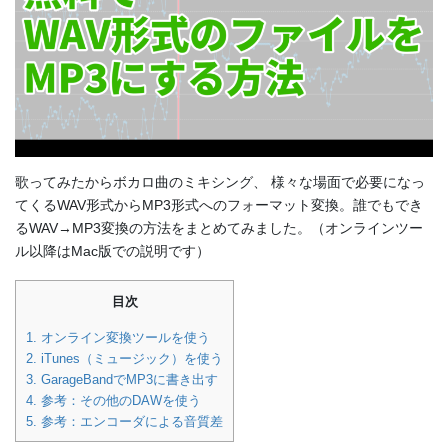
歌ってみたからボカロ曲のミキシング、 様々な場面で必要になっ
てくるWAV形式からMP3形式へのフォーマット変換。誰でもでき
るWAV→MP3変換の方法をまとめてみました。（オンラインツー
ル以降はMac版での説明です）
目次
1.
オンライン変換ツールを使う
2.
iTunes（ミュージック）を使う
3.
GarageBandでMP3に書き出す
4.
参考：その他のDAWを使う
5.
参考：エンコーダによる音質差