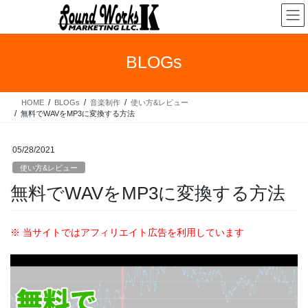
コ
ナ
ン
ビ
テ
ゲ
ン
ー
BLOGs
ツ
シ
へ
ョ
ス
ン
HOME
BLOGs
音楽制作
使い方&レビュー
キ
に
無料でWAVをMP3に変換する方法
ッ
移
プ
動
05/28/2021
使い方&レビュー
無料でWAVをMP3に変換する方法
※ 当サイトではアフィリエイト広告を利用しています