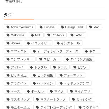
音楽制作記
タグ
AddictiveDrums
Cubase
GarageBand
Mac
Melodyne
MIX
ProTools
SW20
Waves
イコライザー
インストール
エフェクト
オーディオインターフェース
ギター
コンプレッサー
スピーカー
タイミング編集
ディレイ
トラブル
ドラム
ピアノ
ピッチ修正
ピッチ編集
フォーマット
プラグイン
ヘッドホン
ヘッドホンアンプ
ベース
ボーカル
マイク
マイクプリ
マスタリング
マスタートラック
ミキシング
モニター環境
ライブレコーディング
ラウドネス