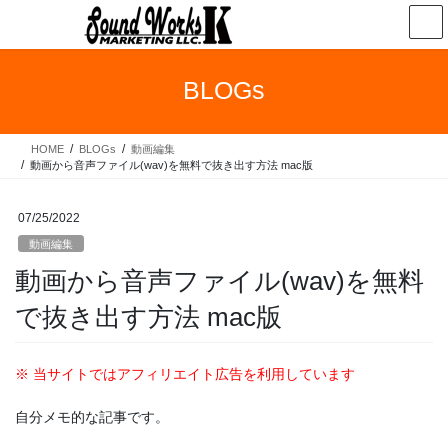
コ
ナ
ン
ビ
テ
ゲ
ン
ー
BLOGs
ツ
シ
へ
ョ
ス
ン
HOME
BLOGs
動画編集
キ
に
動画から音声ファイル(wav)を無料で抜き出す方法 mac版
ッ
移
プ
動
07/25/2022
動画編集
動画から音声ファイル(wav)を無料
で抜き出す方法 mac版
※ 当サイトではアフィリエイト広告を利用しています
自分メモ的な記事です。