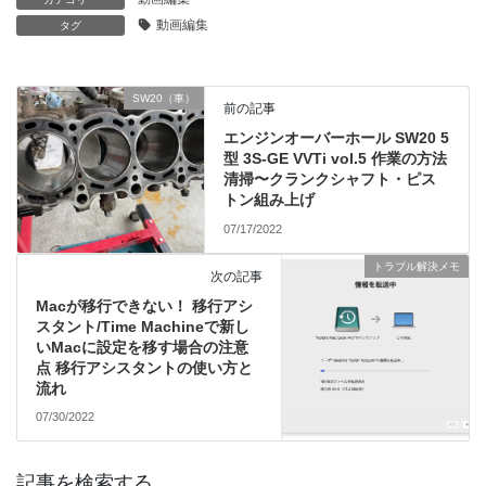
動画編集
タグ
SW20（車）
前の記事
エンジンオーバーホール SW20 5
型 3S-GE VVTi vol.5 作業の方法
清掃〜クランクシャフト・ピス
トン組み上げ
07/17/2022
トラブル解決メモ
次の記事
Macが移行できない！ 移行アシ
スタント/Time Machineで新し
いMacに設定を移す場合の注意
点 移行アシスタントの使い方と
流れ
07/30/2022
記事を検索する