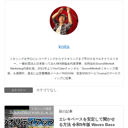
koita
ミキシングを中心にレコーディングからマスタリングまで手がけるマルチクリエイタ
ー。一般社団法人日本歌ってみたMIX師協会代表理事、合同会社SoundWorksK
Marketing代表社員。2021年よりYouTubeチャンネル「SoundWorksKミキシング講
座」を展開中。過去には音響機器メーカーTASCAM、音楽SNSサービスnanaのマーケテ
ィングに従事。
カテゴリなし
カテゴリー
ミキシング講座
前の記事
エレキベースを安定して聞かせ
る方法 令和5年版 Waves Bass