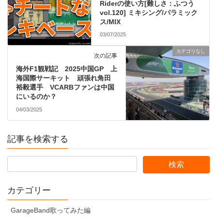
Riderの使い方[難しさ：ふつう
vol.120] ミキシング/パラミック
ス/MIX
03/07/2025
カテゴリなし
次の記事
海外F1観戦記 2025中国GP 上
海国際サーキット 頑張れ角田
裕毅選手 VCARBファンは中国
にいるのか？
04/03/2025
記事を検索する
カテゴリー
GarageBand歌ってみた編