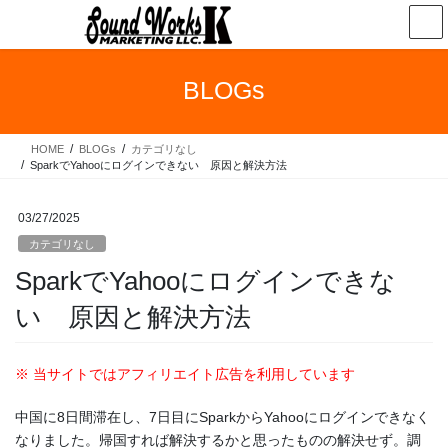
コ
ナ
ン
ビ
テ
ゲ
ン
ー
BLOGs
ツ
シ
へ
ョ
ス
ン
HOME
BLOGs
カテゴリなし
キ
に
SparkでYahooにログインできない 原因と解決方法
ッ
移
プ
動
03/27/2025
カテゴリなし
SparkでYahooにログインできな
い 原因と解決方法
※ 当サイトではアフィリエイト広告を利用しています
中国に8日間滞在し、7日目にSparkからYahooにログインできなく
なりました。帰国すれば解決するかと思ったものの解決せず。調