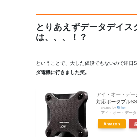
とりあえずデータデイスク
は、、、！？
ということで、大した値段でもないので即日S
ダ電機に行きました笑。
アイ・オー・データ機器 
対応ポータブルSS
created by
Rinker
アイ・オー・データ
Amazon