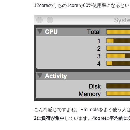
12coreのうちの1coreで60%使用率に
こんな感じですよね。ProToolsをよく使
2に負荷が集中
しています。
4coreに平均的