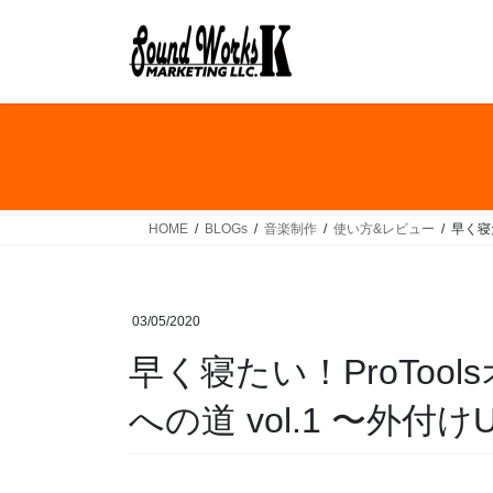
コ
ナ
ン
ビ
テ
ゲ
ン
ー
ツ
シ
へ
ョ
ス
ン
キ
に
ッ
移
HOME
BLOGs
音楽制作
使い方&レビュー
早く寝た
プ
動
03/05/2020
早く寝たい！ProToo
への道 vol.1 〜外付けU